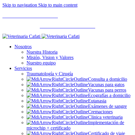
Skip to navigation
Skip to main content
Atención y coordinación Lunes a Viernes de 8:00 a 22:30 hrs
Llamanos al +56950085152
Llamanos al +56950085152
Nosotros
Nuestra Historia
Misión, Vision y Valores
Nuestro equipo
Servicios
Traumatología y Cirugía
Consulta a domicilio
Vacunas para gatos
Vacunas para perros
Ecografías a domicilio
Eutanasia
Exámenes de sangre
Cremaciones
Clinica veterinaria
Implementación de
microchip + certificado
Certificado de viaje